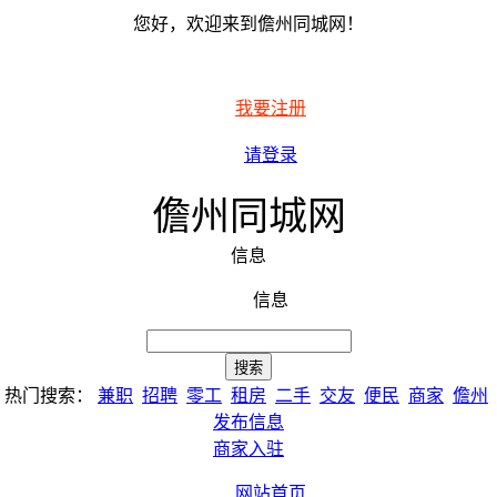
您好，欢迎来到儋州同城网！
我要注册
请登录
儋州同城网
信息
信息
热门搜索：
兼职
招聘
零工
租房
二手
交友
便民
商家
儋州
发布信息
商家入驻
网站首页